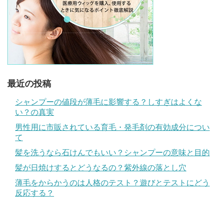
最近の投稿
シャンプーの値段が薄毛に影響する？しすぎはよくな
い？の真実
男性用に市販されている育毛・発毛剤の有効成分につい
て
髪を洗うなら石けんでもいい？シャンプーの意味と目的
髪が日焼けするとどうなるの？紫外線の落とし穴
薄毛をからかうのは人格のテスト？遊びとテストにどう
反応する？