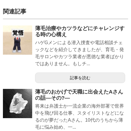
関連記事
薄毛治療やカツラなどにチャレンジす
る時の心構え
ハゲGメンによる潜入捜査や電話相談チェ
ックなどを紹介してきましたが、育毛・発
毛サロンやカツラ業者が悪徳な業者ばかり
ではありません。もしチ...
記事を読む
薄毛のおかげで天職に出会えたAさん
の話―その?―
将来は弁護士か一流企業の海外部署で世界
中を飛び回る仕事、スタイリストなどにな
るのが夢だったAさん。10代のうちから薄
毛に悩み始め、一...