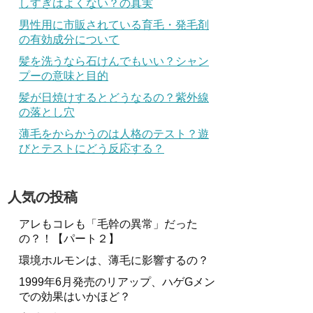
しすぎはよくない？の真実
男性用に市販されている育毛・発毛剤
の有効成分について
髪を洗うなら石けんでもいい？シャン
プーの意味と目的
髪が日焼けするとどうなるの？紫外線
の落とし穴
薄毛をからかうのは人格のテスト？遊
びとテストにどう反応する？
人気の投稿
アレもコレも「毛幹の異常」だった
の？！【パート２】
環境ホルモンは、薄毛に影響するの？
1999年6月発売のリアップ、ハゲGメン
での効果はいかほど？