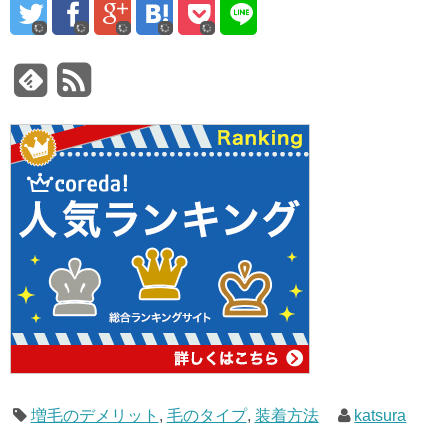
増毛のデメリット
,
毛のタイプ
,
装着方法
katsura