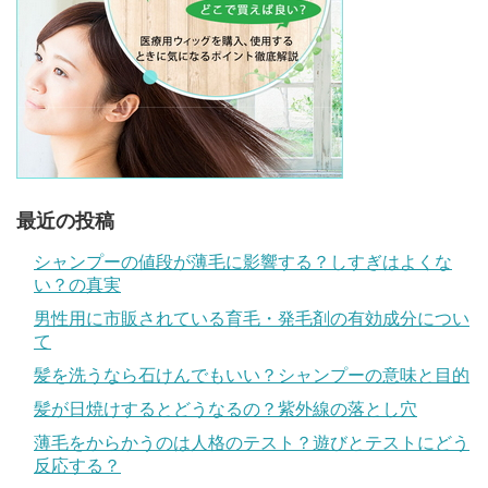
最近の投稿
シャンプーの値段が薄毛に影響する？しすぎはよくな
い？の真実
男性用に市販されている育毛・発毛剤の有効成分につい
て
髪を洗うなら石けんでもいい？シャンプーの意味と目的
髪が日焼けするとどうなるの？紫外線の落とし穴
薄毛をからかうのは人格のテスト？遊びとテストにどう
反応する？