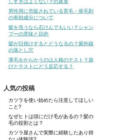
しすぎはよくない？の真実
男性用に市販されている育毛・発毛剤
の有効成分について
髪を洗うなら石けんでもいい？シャン
プーの意味と目的
髪が日焼けするとどうなるの？紫外線
の落とし穴
薄毛をからかうのは人格のテスト？遊
びとテストにどう反応する？
人気の投稿
カツラを使い始めたら注意してほしい
こと?
なぜヒトは頭にだけ毛があるの？髪の
毛の役割とは？
カツラ屋さんで実際に経験したあり得
ない体験談?