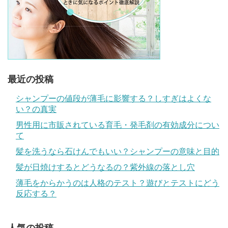
最近の投稿
シャンプーの値段が薄毛に影響する？しすぎはよくな
い？の真実
男性用に市販されている育毛・発毛剤の有効成分につい
て
髪を洗うなら石けんでもいい？シャンプーの意味と目的
髪が日焼けするとどうなるの？紫外線の落とし穴
薄毛をからかうのは人格のテスト？遊びとテストにどう
反応する？