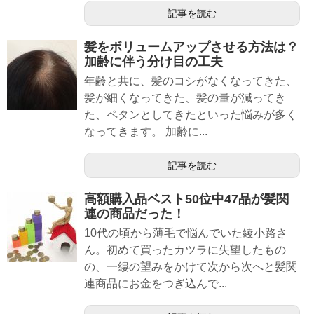
記事を読む
髪をボリュームアップさせる方法は？
加齢に伴う分け目の工夫
年齢と共に、髪のコシがなくなってきた、
髪が細くなってきた、髪の量が減ってき
た、ペタンとしてきたといった悩みが多く
なってきます。 加齢に...
記事を読む
高額購入品ベスト50位中47品が髪関
連の商品だった！
10代の頃から薄毛で悩んでいた綾小路さ
ん。初めて買ったカツラに失望したもの
の、一縷の望みをかけて次から次へと髪関
連商品にお金をつぎ込んで...