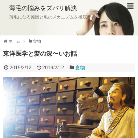
薄毛の悩みをズバリ解決
薄毛になる原因と毛のメカニズムを徹底分析
ホーム
食物
東洋医学と髪の深〜いお話
2019/2/12
2019/2/12
食物