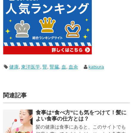
健康
,
東洋医学
,
腎
,
腎臓
,
血
,
血余
katsura
関連記事
食事は“食べ方”にも気をつけて！髪に
よい食事の仕方とは？
髪の健康は食事にあると、このサイトでも