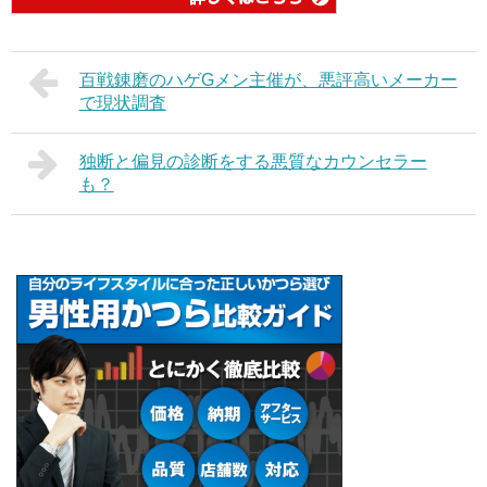
百戦錬磨のハゲGメン主催が、悪評高いメーカー
で現状調査
独断と偏見の診断をする悪質なカウンセラー
も？