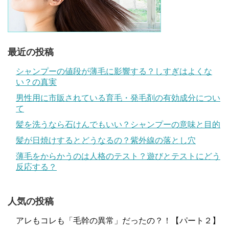
最近の投稿
シャンプーの値段が薄毛に影響する？しすぎはよくな
い？の真実
男性用に市販されている育毛・発毛剤の有効成分につい
て
髪を洗うなら石けんでもいい？シャンプーの意味と目的
髪が日焼けするとどうなるの？紫外線の落とし穴
薄毛をからかうのは人格のテスト？遊びとテストにどう
反応する？
人気の投稿
アレもコレも「毛幹の異常」だったの？！【パート２】