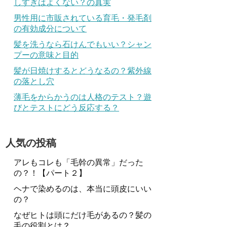
しすぎはよくない？の真実
男性用に市販されている育毛・発毛剤
の有効成分について
髪を洗うなら石けんでもいい？シャン
プーの意味と目的
髪が日焼けするとどうなるの？紫外線
の落とし穴
薄毛をからかうのは人格のテスト？遊
びとテストにどう反応する？
人気の投稿
アレもコレも「毛幹の異常」だった
の？！【パート２】
ヘナで染めるのは、本当に頭皮にいい
の？
なぜヒトは頭にだけ毛があるの？髪の
毛の役割とは？