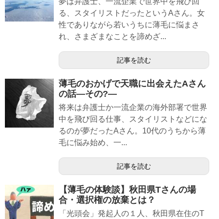
夢は弁護士、一流企業で世界中を飛び回
る、スタイリストだったというAさん。女
性でありながら若いうちに薄毛に悩まさ
れ、さまざまなことを諦めざ...
記事を読む
薄毛のおかげで天職に出会えたAさん
の話―その?―
将来は弁護士か一流企業の海外部署で世界
中を飛び回る仕事、スタイリストなどにな
るのが夢だったAさん。10代のうちから薄
毛に悩み始め、一...
記事を読む
【薄毛の体験談】秋田県Tさんの場
合・選択権の放棄とは？
「光頭会」発起人の１人、秋田県在住のT