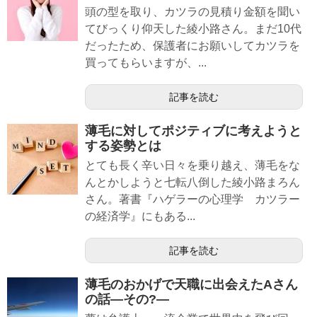
頭の型を取り、カツラの見積り金額を聞い
てびっくり仰天した綾小路さん。まだ10代
だったため、保護者にお願いしてカツラを
買ってもらいますが、...
記事を読む
薄毛に対してポジティブに考えようと
する姿勢とは
とても長く辛い日々を乗り越え、薄毛をな
んとかしようと七転八倒した綾小路まろん
さん。著書『ハゲラーの心理学 カツラー
の経済学』にもある...
記事を読む
薄毛のおかげで天職に出会えたAさん
の話―その?―