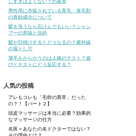
しすぎはよくない？の真実
男性用に市販されている育毛・発毛剤
の有効成分について
髪を洗うなら石けんでもいい？シャン
プーの意味と目的
髪が日焼けするとどうなるの？紫外線
の落とし穴
薄毛をからかうのは人格のテスト？遊
びとテストにどう反応する？
人気の投稿
アレもコレも「毛幹の異常」だった
の？！【パート２】
頭皮マッサージは本当に必要？効果的
なマッサージの仕方
名医＝あなたの名ドクターではない？
その理由とは？