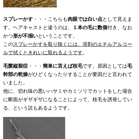
スプレーかす
・・・こちらも
肉眼では白い点
として見えま
す。ヘアキャストと違うのは、
１本の毛に数個
付き、なお
かつ
形が不揃い
ということです。
この
スプレーかすを取り除くには、溶剤のエチルアルコー
ルで拭くときれいに取れるようです
。
毛髪縦裂症
・・・
簡単に言えば枝毛
です。原因としては
毛
幹部の乾燥
がひどくなったりすることが要因だと言われて
いました。
他に、切れ味の悪いハサミやカミソリでカットをした場合
に断面がギザギザになることによって、枝毛を誘発してい
る、という説もあるようです。