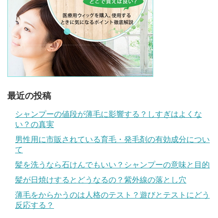
最近の投稿
シャンプーの値段が薄毛に影響する？しすぎはよくな
い？の真実
男性用に市販されている育毛・発毛剤の有効成分につい
て
髪を洗うなら石けんでもいい？シャンプーの意味と目的
髪が日焼けするとどうなるの？紫外線の落とし穴
薄毛をからかうのは人格のテスト？遊びとテストにどう
反応する？