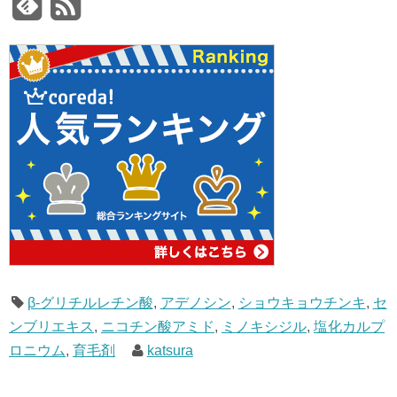
β-グリチルレチン酸
,
アデノシン
,
ショウキョウチンキ
,
セ
ンブリエキス
,
ニコチン酸アミド
,
ミノキシジル
,
塩化カルプ
ロニウム
,
育毛剤
katsura