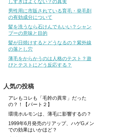
しすぎはよくない？の真実
男性用に市販されている育毛・発毛剤
の有効成分について
髪を洗うなら石けんでもいい？シャン
プーの意味と目的
髪が日焼けするとどうなるの？紫外線
の落とし穴
薄毛をからかうのは人格のテスト？遊
びとテストにどう反応する？
人気の投稿
アレもコレも「毛幹の異常」だった
の？！【パート２】
環境ホルモンは、薄毛に影響するの？
1999年6月発売のリアップ、ハゲGメン
での効果はいかほど？