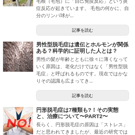
毛根（毛包）に「自己免疫反応」という炎
症反応が起きています。 毛包の何かに、自
分のリンパ球が...
記事を読む
男性型脱毛症は遺伝とホルモンが関係
ある？科学的に証明した人とは？
男性の髪が年齢とともに徐々に薄くなって
いく原因は、老化だけではなく「男性型脱
毛症」と呼ばれるものです。現在ではかな
りその認識も広まってき...
記事を読む
円形脱毛症は7種類も?！その実態
と、治療について〜PART2〜
長らく、円形脱毛症の原因は「ストレス」
だと思われてきましたが、最近の研究では