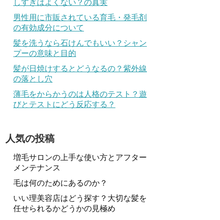
しすぎはよくない？の真実
男性用に市販されている育毛・発毛剤
の有効成分について
髪を洗うなら石けんでもいい？シャン
プーの意味と目的
髪が日焼けするとどうなるの？紫外線
の落とし穴
薄毛をからかうのは人格のテスト？遊
びとテストにどう反応する？
人気の投稿
増毛サロンの上手な使い方とアフター
メンテナンス
毛は何のためにあるのか？
いい理美容店はどう探す？大切な髪を
任せられるかどうかの見極め