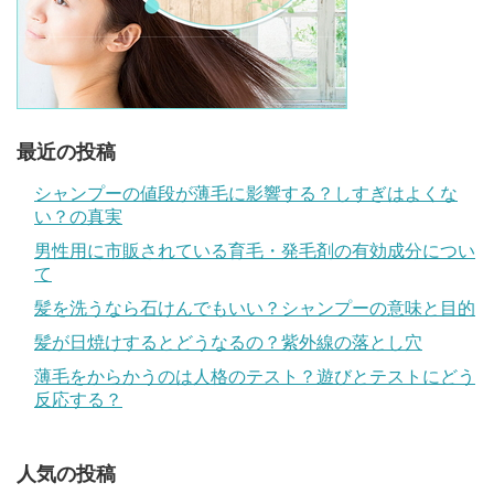
最近の投稿
シャンプーの値段が薄毛に影響する？しすぎはよくな
い？の真実
男性用に市販されている育毛・発毛剤の有効成分につい
て
髪を洗うなら石けんでもいい？シャンプーの意味と目的
髪が日焼けするとどうなるの？紫外線の落とし穴
薄毛をからかうのは人格のテスト？遊びとテストにどう
反応する？
人気の投稿