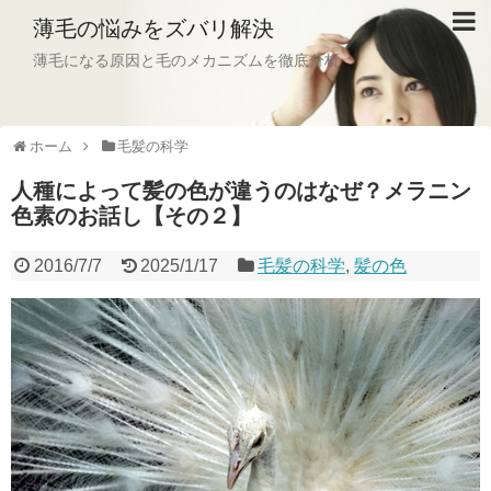
薄毛の悩みをズバリ解決
薄毛になる原因と毛のメカニズムを徹底分析
ホーム
毛髪の科学
人種によって髪の色が違うのはなぜ？メラニン
色素のお話し【その２】
2016/7/7
2025/1/17
毛髪の科学
,
髪の色