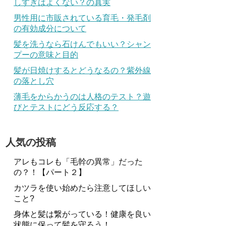
しすぎはよくない？の真実
男性用に市販されている育毛・発毛剤
の有効成分について
髪を洗うなら石けんでもいい？シャン
プーの意味と目的
髪が日焼けするとどうなるの？紫外線
の落とし穴
薄毛をからかうのは人格のテスト？遊
びとテストにどう反応する？
人気の投稿
アレもコレも「毛幹の異常」だった
の？！【パート２】
カツラを使い始めたら注意してほしい
こと?
身体と髪は繋がっている！健康を良い
状態に保って髪を守ろう！