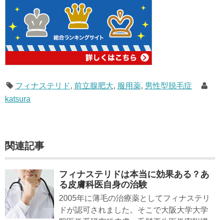
フィナステリド
,
前立腺肥大
,
服用薬
,
男性型脱毛症
katsura
関連記事
フィナステリドは本当に効果ある？あ
る皮膚科医自身の治験
2005年に薄毛の治療薬としてフィナステリ
ドが認可されました。そこで大阪大学大学