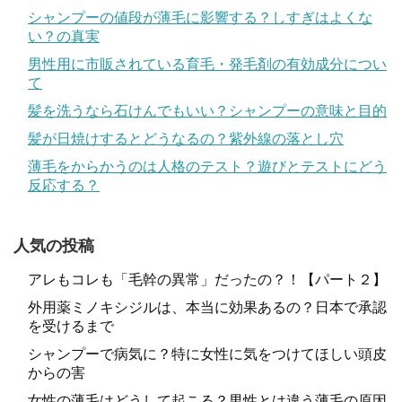
シャンプーの値段が薄毛に影響する？しすぎはよくな
い？の真実
男性用に市販されている育毛・発毛剤の有効成分につい
て
髪を洗うなら石けんでもいい？シャンプーの意味と目的
髪が日焼けするとどうなるの？紫外線の落とし穴
薄毛をからかうのは人格のテスト？遊びとテストにどう
反応する？
人気の投稿
アレもコレも「毛幹の異常」だったの？！【パート２】
外用薬ミノキシジルは、本当に効果あるの？日本で承認
を受けるまで
シャンプーで病気に？特に女性に気をつけてほしい頭皮
からの害
女性の薄毛はどうして起こる？男性とは違う薄毛の原因