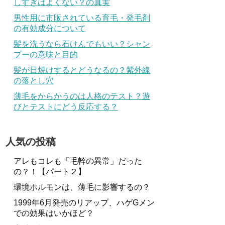
しすぎはよくない？の真実
男性用に市販されている育毛・発毛剤
の有効成分について
髪を洗うなら石けんでもいい？シャン
プーの意味と目的
髪が日焼けするとどうなるの？紫外線
の落とし穴
薄毛をからかうのは人格のテスト？遊
びとテストにどう反応する？
人気の投稿
アレもコレも「毛幹の異常」だった
の？！【パート２】
環境ホルモンは、薄毛に影響するの？
1999年6月発売のリアップ、ハゲGメン
での効果はいかほど？