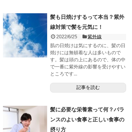
髪も日焼けするって本当？紫外
線対策で髪を元気に！
2022/6/25
紫外線
肌の日焼けは気にするのに、髪の日
焼けには無頓着な人は多いもので
す。髪は頭の上にあるので、体の中
で一番に紫外線の影響を受けやすい
ところです...
記事を読む
髪に必要な栄養素って何？バラ
ンスのよい食事と正しい食事の
摂り方