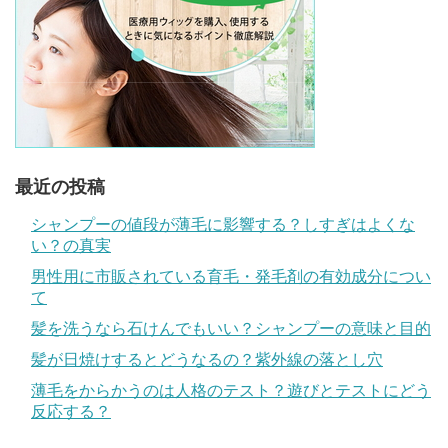
最近の投稿
シャンプーの値段が薄毛に影響する？しすぎはよくな
い？の真実
男性用に市販されている育毛・発毛剤の有効成分につい
て
髪を洗うなら石けんでもいい？シャンプーの意味と目的
髪が日焼けするとどうなるの？紫外線の落とし穴
薄毛をからかうのは人格のテスト？遊びとテストにどう
反応する？