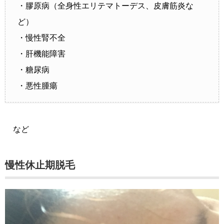
・膠原病（全身性エリテマトーデス、皮膚筋炎な
ど）
・慢性腎不全
・肝機能障害
・糖尿病
・悪性腫瘍
など
慢性休止期脱毛