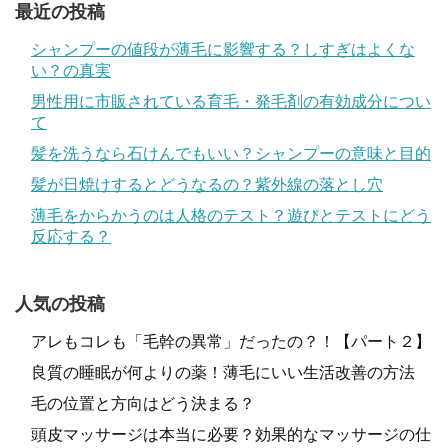
最近の投稿
シャンプーの値段が薄毛に影響する？しすぎはよくな
い？の真実
男性用に市販されている育毛・発毛剤の有効成分につい
て
髪を洗うなら石けんでもいい？シャンプーの意味と目的
髪が日焼けするとどうなるの？紫外線の落とし穴
薄毛をからかうのは人格のテスト？遊びとテストにどう
反応する？
人気の投稿
アレもコレも「毛幹の異常」だったの？！【パート２】
良質の睡眠が何よりの薬！薄毛にいい生活改善の方法
毛の位置と方向はどう決まる？
頭皮マッサージは本当に必要？効果的なマッサージの仕