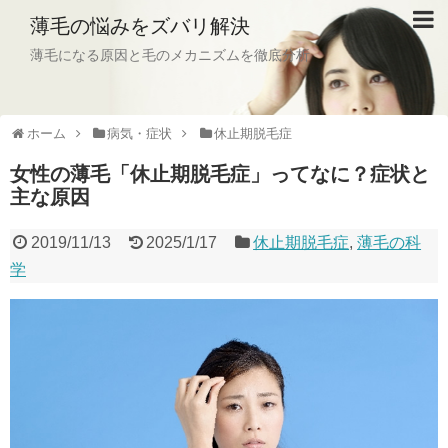
薄毛の悩みをズバリ解決
薄毛になる原因と毛のメカニズムを徹底分析
ホーム
病気・症状
休止期脱毛症
女性の薄毛「休止期脱毛症」ってなに？症状と
主な原因
2019/11/13
2025/1/17
休止期脱毛症
,
薄毛の科
学