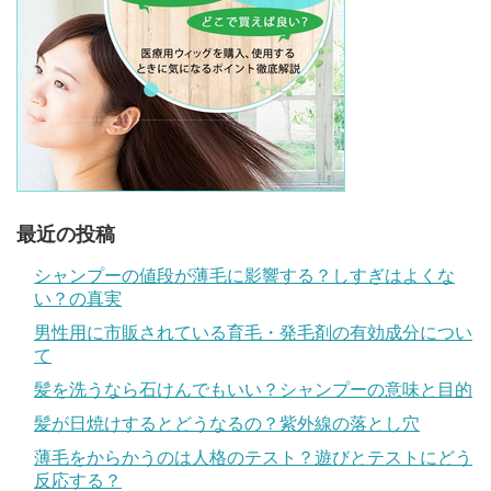
最近の投稿
シャンプーの値段が薄毛に影響する？しすぎはよくな
い？の真実
男性用に市販されている育毛・発毛剤の有効成分につい
て
髪を洗うなら石けんでもいい？シャンプーの意味と目的
髪が日焼けするとどうなるの？紫外線の落とし穴
薄毛をからかうのは人格のテスト？遊びとテストにどう
反応する？