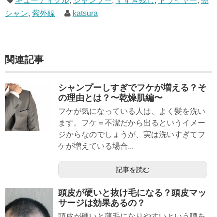
キューティクル
,
シャンプー
,
すすぎ残し
,
ドライヤー
,
朝
シャン
,
紫外線
katsura
関連記事
シャンプーしすぎでフケが増える？そ
の理由とは？〜乾燥肌編〜
フケが気になっている人は、よく髪を洗い
ます。フケ＝不潔だから出るというイメー
ジからなのでしょうが、実は洗いすぎてフ
ケが増えている場合...
記事を読む
頭皮が硬いと抜け毛になる？頭皮マッ
サージは効果あるの？
頭皮が硬いと薄毛になりやすいという噂を